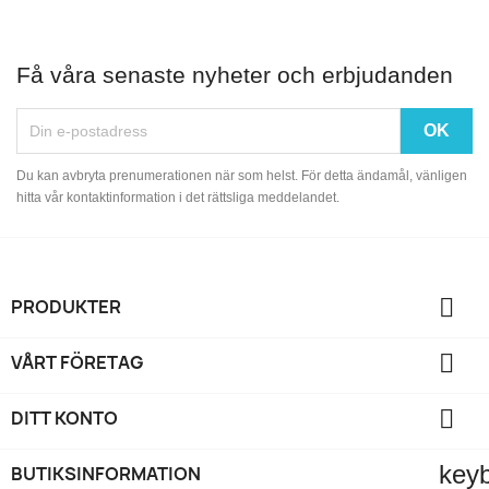
Få våra senaste nyheter och erbjudanden
Du kan avbryta prenumerationen när som helst. För detta ändamål, vänligen
hitta vår kontaktinformation i det rättsliga meddelandet.

PRODUKTER

VÅRT FÖRETAG

DITT KONTO
key
BUTIKSINFORMATION